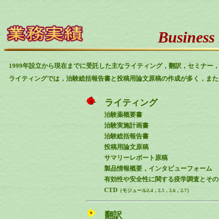
Business
1999年設立から現在までに受託した主なライティング，翻訳，セミナー
ライティングでは，治験総括報告書と投稿用論文原稿の作成が多く，また
ライティング
治験薬概要書
治験実施計画書
治験総括報告書
投稿用論文原稿
サマリーレポート原稿
製品情報概要，インタビューフォーム
有効性や安全性に関する疫学調査とその
CTD
（モジュール2.4，2.5，2.6，2.7）
翻訳